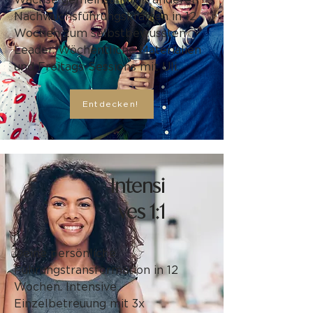
Wachse gemeinsam mit anderen
Nachwuchsführungskräften in 12
Wochen zum selbstbewussten
Leader. Wöchentliche Materialien
und Freitags-Sessions mit Uli.
Entdecken!
Intensi
ves 1:1
Deine persönliche
Führungstransformation in 12
Wochen. Intensive
Einzelbetreuung mit 3x