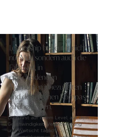
Leadership bedeutet nicht
nur Mut, sondern auch die
Fähigkeit, in
entscheidenden
Momenten innezuhalten
und den eigenen Kompass
zu überprüfen.
Du führst auf einem Level, auf dem
Geschwindigkeit, Verantwortung
und Weitsicht täglich