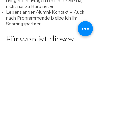
dringenden Fragen bin ich für Sie da,
nicht nur zu Bürozeiten
Lebenslanger Alumni-Kontakt – Auch
nach Programmende bleibe ich Ihr
Sparringspartner
Für wen ist dieses
Programm?
Sie sind hier richtig, wenn Sie:
Neu in einer Führungsrolle sind und von
Anfang an richtig starten wollen
Als erfahrene Führungskraft vor neuen
Herausforderungen stehen
Ihre Führungskompetenzen
systematisch ausbauen möchten
Praxisnahe Lösungen suchen, keine
graue Theorie
Wert auf persönlichen Austausch und
echte Begleitung legenFundament für
Exzellenz zu machen?