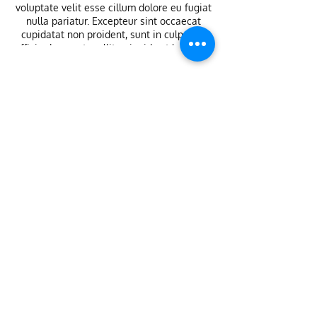
voluptate velit esse cillum dolore eu fugiat
nulla pariatur. Excepteur sint occaecat
cupidatat non proident, sunt in culpa qui
officia deserunt mollit anim id est laborum.
Diese Veranstaltung teilen