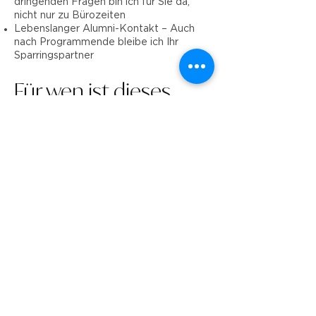
dringenden Fragen bin ich für Sie da,
nicht nur zu Bürozeiten
Lebenslanger Alumni-Kontakt – Auch
nach Programmende bleibe ich Ihr
Sparringspartner
Für wen ist dieses
Programm?
Sie sind hier richtig, wenn Sie:
Neu in einer Führungsrolle sind und von
Anfang an richtig starten wollen
Als erfahrene Führungskraft vor neuen
Herausforderungen stehen
Ihre Führungskompetenzen
systematisch ausbauen möchten
Praxisnahe Lösungen suchen, keine
graue Theorie
Wert auf persönlichen Austausch und
echte Begleitung legenFundament für
Exzellenz zu machen?